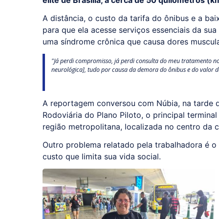
elite de Brasília, a cerca de 50 quilômetros (k
A distância, o custo da tarifa do ônibus e a ba
para que ela acesse serviços essenciais da su
uma síndrome crônica que causa dores muscular
"Já perdi compromisso, já perdi consulta do meu tratamento no 
neurológica], tudo por causa da demora do ônibus e do valor 
A reportagem conversou com Núbia, na tarde da
Rodoviária do Plano Piloto, o principal termina
região metropolitana, localizada no centro da c
Outro problema relatado pela trabalhadora é o 
custo que limita sua vida social.