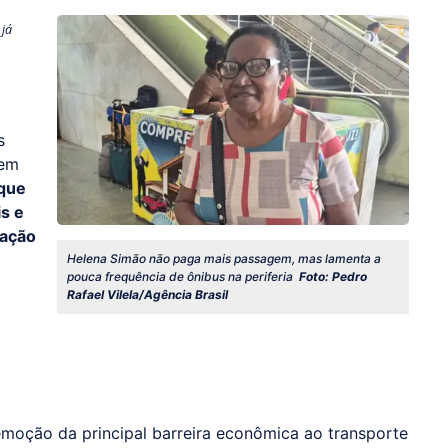
 já
s
 em
 que
s e
gação
Helena Simão não paga mais passagem, mas lamenta a
pouca frequência de ônibus na periferia
Foto: Pedro
Rafael Vilela/Agência Brasil
moção da principal barreira econômica ao transporte