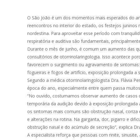
O São João é um dos momentos mais esperados do ano p
reencontros no interior do estado, os festejos junino
nordestina. Para aproveitar esse período com tranquili
respiratória e auditiva são fundamentais, principalmente
Durante o mês de junho, é comum um aumento das quei
consultórios de otorrinolaringologia. Isso acontece p
favorecem o surgimento ou agravamento de sintomas: t
fogueiras e fogos de artifício, exposição prolongada a
Segundo a médica otorrinolaringologista Dra. Flávia P
época do ano, especialmente entre quem passa muitos d
“No ouvido, costumamos observar aumento de casos d
temporária da audição devido à exposição prolongada a s
os sintomas mais comuns são obstrução nasal, coriza e
e alterações na rotina. Na garganta, dor, pigarro e di
obstrução nasal e do acúmulo de secreção”, explica Dra
A especialista reforça que pessoas com rinite, sinusit