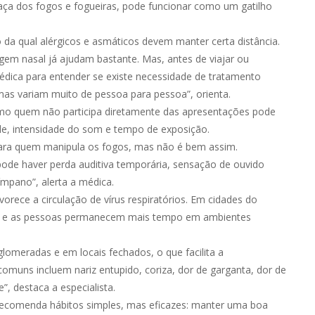
maça dos fogos e fogueiras, pode funcionar como um gatilho
da qual alérgicos e asmáticos devem manter certa distância.
em nasal já ajudam bastante. Mas, antes de viajar ou
 médica para entender se existe necessidade de tratamento
as variam muito de pessoa para pessoa”, orienta.
smo quem não participa diretamente das apresentações pode
e, intensidade do som e tempo de exposição.
para quem manipula os fogos, mas não é bem assim.
ode haver perda auditiva temporária, sensação de ouvido
mpano”, alerta a médica.
orece a circulação de vírus respiratórios. Em cidades do
air e as pessoas permanecem mais tempo em ambientes
lomeradas e em locais fechados, o que facilita a
comuns incluem nariz entupido, coriza, dor de garganta, dor de
”, destaca a especialista.
 recomenda hábitos simples, mas eficazes: manter uma boa