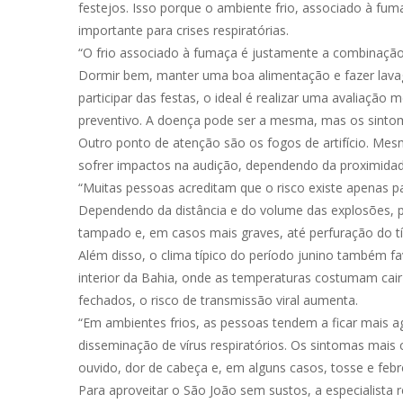
festejos. Isso porque o ambiente frio, associado à fu
importante para crises respiratórias.
“O frio associado à fumaça é justamente a combinação 
Dormir bem, manter uma boa alimentação e fazer lavag
participar das festas, o ideal é realizar uma avaliação
preventivo. A doença pode ser a mesma, mas os sintom
Outro ponto de atenção são os fogos de artifício. Me
sofrer impactos na audição, dependendo da proximidad
“Muitas pessoas acreditam que o risco existe apenas 
Dependendo da distância e do volume das explosões, p
tampado e, em casos mais graves, até perfuração do tí
Além disso, o clima típico do período junino também fav
interior da Bahia, onde as temperaturas costumam c
fechados, o risco de transmissão viral aumenta.
“Em ambientes frios, as pessoas tendem a ficar mais ag
disseminação de vírus respiratórios. Os sintomas mais 
ouvido, dor de cabeça e, em alguns casos, tosse e febre
Para aproveitar o São João sem sustos, a especialista