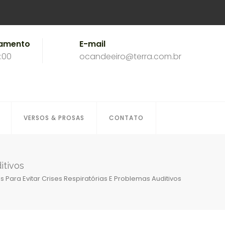
namento
E-mail
8:00
ocandeeiro@terra.com.br
VERSOS & PROSAS
CONTATO
itivos
 Para Evitar Crises Respiratórias E Problemas Auditivos