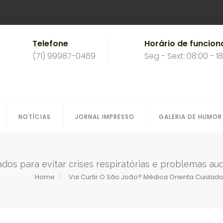
Telefone
Horário de funcio
(71) 99987-0469
Seg - Sext: 08:00 - 1
NOTÍCIAS
JORNAL IMPRESSO
GALERIA DE HUMOR
ados para evitar crises respiratórias e problemas aud
Home
Vai Curtir O São João? Médica Orienta Cuidados