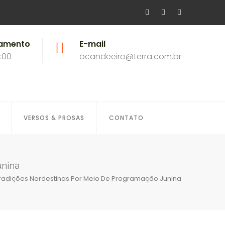
namento
E-mail
8:00
ocandeeiro@terra.com.br
VERSOS & PROSAS
CONTATO
unina
Tradições Nordestinas Por Meio De Programação Junina