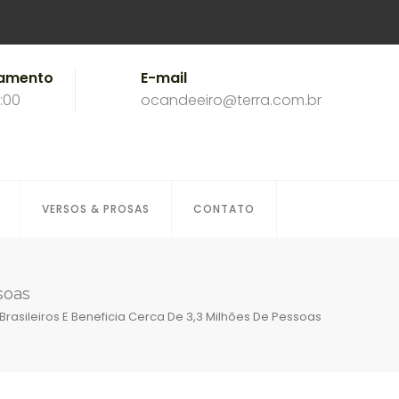
namento
E-mail
8:00
ocandeeiro@terra.com.br
VERSOS & PROSAS
CONTATO
soas
 Brasileiros E Beneficia Cerca De 3,3 Milhões De Pessoas