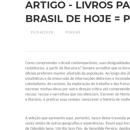
ARTIGO - LIVROS 
BRASIL DE HOJE = 
25/04/2026
POESIAS
C
omo compreender o Brasil contemporâneo, suas desigualdades, s
resistências, a partir da literatura? Sempre acreditei
que os livro
oficiais preferem manter afastado da população. Ao longo dos úl
estatísticas e da enxurrada de informações disformes e incomple
colonialismo, do racismo, da exploração do trabalho e das fratu
escrever minhas obras por outra direção crítica até compreend
recusa: recusa a narrativas que nos silenciam. Escrever do Nort
e literário, é praticar essa revisão: reescrever a história de mu
A seleção que apresento aqui, portanto, nasce dessa travessia p
vozes vindas de outras geografias e experiências. Reuni aqui liv
de Odenildo Sena;
Um Rio Sem Fim
, de Verenilde Pereira;
Apolin