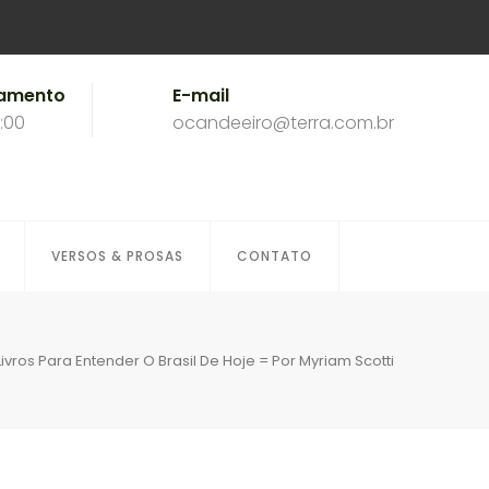
namento
E-mail
8:00
ocandeeiro@terra.com.br
VERSOS & PROSAS
CONTATO
ivros Para Entender O Brasil De Hoje = Por Myriam Scotti