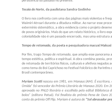
persistência do passado no presente.
Tocaia do Norte
, da paulistana Sandra Godinho
O livro nos confronta com uma das páginas mais violentas e freq
Waimiri-Atroari durante a ditadura militar. Ao narrar esse proce
extermínio sistemático, a obra evidencia como o projeto desenvo
de povos originários. Mais do que um relato histórico, o livro e
colonialidade não é um passado encerrado, mas uma estrutura 
Tempo de retomada
, da poeta e pesquisadora macuxi Makuxi
Por fim, trago
Tempo de retomada
,
que amplia esse panorama 
tempo estética, política e espiritual. A obra combina poesia, p
de retomada de territórios físicos, culturais e afetivos negados 
como tema do Boi Caprichoso no Festival Folclórico de Parintins d
Brasil contemporâneo.
Myriam Scotti
nasceu em 1981, em Manaus (AM). É escritora, cr
Úmida” foi vencedor do Prêmio Literário de Manaus 2020. Em 20
aprovado no PNLD literário e escolhido pelo edital Biblioteca
bolos” (editora Patuá). Foi finalista do prêmio Pena de Ouro
conto do prêmio Off Flip. Myriam é autora de
"Sol abrasador pre