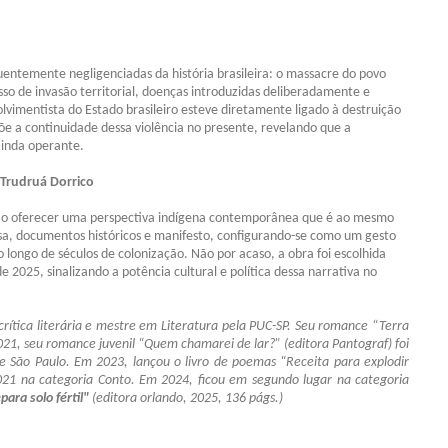
uentemente negligenciadas da história brasileira: o massacre do povo
sso de invasão territorial, doenças introduzidas deliberadamente e
lvimentista do Estado brasileiro esteve diretamente ligado à destruição
xpõe a continuidade dessa violência no presente, revelando que a
ainda operante.
 Trudruá Dorrico
ao oferecer uma perspectiva indígena contemporânea que é ao mesmo
rosa, documentos históricos e manifesto, configurando-se como um gesto
ao longo de séculos de colonização. Não por acaso, a obra foi escolhida
e 2025, sinalizando a potência cultural e política dessa narrativa no
ítica literária e mestre em Literatura pela PUC-SP. Seu romance “Terra
21, seu romance juvenil “Quem chamarei de lar?” (editora Pantograf) foi
 de São Paulo. Em 2023, lançou o livro de poemas “Receita para explodir
 2021 na categoria Conto. Em 2024, ficou em segundo lugar na categoria
para solo fértil"
(editora orlando, 2025, 136 págs.)