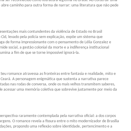
 ser reconhecido como literatura legítima no Brasil. Ao construir uma
e abre caminho para outra forma de narrar: uma literatura que não pede
resentações mais contundentes da violência de Estado no Brasil
 Cid, levado pela polícia sem explicação, expõe um sistema que
loga de forma impressionante com o pensamento de Lélia Gonzalez e
de social, a gestão colonial da morte e a indiferença institucional
lumina a fim de que se torne impossível ignorá-la.
o. Seu romance atravessa as fronteiras entre fantasia e realidade, mito e
do Ceará. A personagem enigmática que sustenta a narrativa parece
ntadas nas rodas de conversa, onde os mais velhos transmitem saberes,
o de acessar uma memória coletiva que sobrevive justamente por meio da
 perspectiva raramente contemplada pela narrativa oficial: a dos corpos
gens. O romance revela a fissura entre o mito modernizador de Brasília
fundações, propondo uma reflexão sobre identidade, pertencimento e a