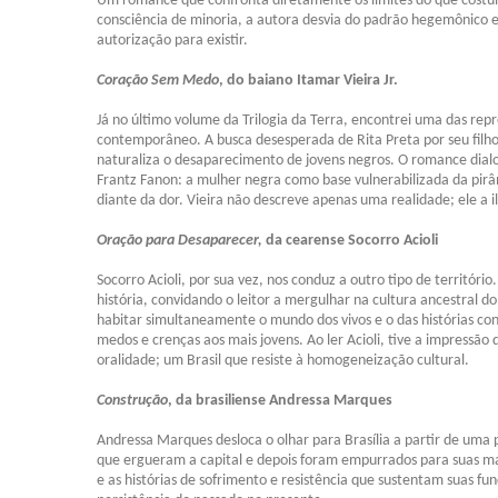
Um romance que confronta diretamente os limites do que costuma
consciência de minoria, a autora desvia do padrão hegemônico 
autorização para existir.
Coração Sem Medo
, do baiano Itamar Vieira Jr.
Já
no último volume da Trilogia da Terra, encontrei uma das rep
contemporâneo. A busca desesperada de Rita Preta por seu filho
naturaliza o desaparecimento de jovens negros. O romance dia
Frantz Fanon: a mulher negra como base vulnerabilizada da pirâmi
diante da dor. Vieira não descreve apenas uma realidade; ele a i
Oração para Desaparecer,
da cearense Socorro Acioli
Socorro Acioli, por sua vez, nos conduz a outro tipo de territóri
história, convidando o leitor a mergulhar na cultura ancestral 
habitar simultaneamente o mundo dos vivos e o das histórias co
medos e crenças aos mais jovens. Ao ler Acioli, tive a impressã
oralidade; um Brasil que resiste à homogeneização cultural.
Construção
, da brasiliense Andressa Marques
Andressa Marques
desloca o olhar para Brasília a partir de uma
que ergueram a capital e depois foram empurrados para suas mar
e as histórias de sofrimento e resistência que sustentam suas 