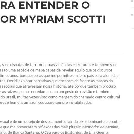
PARA ENTENDER O
POR MYRIAM SCOTTI
uas disputas de território, suas violências estruturais e também suas
s
são uma espécie de mapa capaz de revelar aquilo que os discursos
timos anos, busquei obras que me permitissem ler o país para além das
tas. Decidi explorar narrativas que encaram de frente as marcas do
ras sociais que atravessam nossa história, até porque também procuro
er as raízes que nos enredam, como um gesto de revisão e também
e do Brasil, muitas vezes visto como margem do chamado centro cultural
lheres e homens amazônicos quase sempre invisibilizados.
essoal e de um desejo de deslocamento: sair do eixo dominante e escutar
ros que me provocaram reflexões das mais plurais:
Memórias de Menino
,
ária
, de Bianca Santana;
O Céu para os Bastardos
, de Lília Guerra;