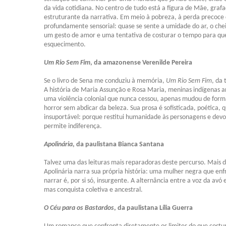
da vida cotidiana. No centro de tudo está a figura de Mãe, g
estruturante da narrativa. Em meio à pobreza, à perda precoce do
profundamente sensorial: quase se sente a umidade do ar, o chei
um gesto de amor e uma tentativa de costurar o tempo para que a
esquecimento.
Um Rio Sem Fim
, da amazonense Verenilde Pereira
Se
o livro de Sena me conduziu à memória,
Um Rio Sem Fim
, da
A história de Maria Assunção e Rosa Maria, meninas indígenas ar
uma violência colonial que nunca cessou, apenas mudou de form
horror sem abdicar da beleza. Sua prosa é sofisticada, poética, q
insuportável: porque restitui humanidade às personagens e devol
permite indiferença.
Apolinária
, da paulistana Bianca Santana
Talvez uma das leituras mais reparadoras deste percurso. Mais d
Apolinária narra sua própria história: uma mulher negra que en
narrar é, por si só, insurgente. A alternância entre a voz da avó 
mas conquista coletiva e ancestral.
O Céu para os Bastardos
, da paulistana Lília Guerra