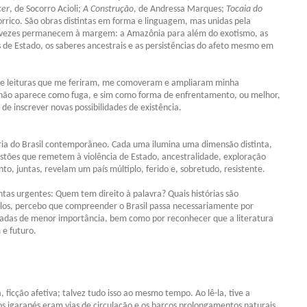
cer
, de Socorro Acioli;
A Construção
, de Andressa Marques;
Tocaia do
orrico. São obras distintas em forma e linguagem, mas unidas pela
tas vezes permanecem à margem: a Amazônia para além do exotismo, as
s de Estado, os saberes ancestrais e as persistências do afeto mesmo em
o de leituras que me feriram, me comoveram e ampliaram minha
a não aparece como fuga, e sim como forma de enfrentamento, ou melhor,
de inscrever novas possibilidades de existência.
ária do Brasil contemporâneo. Cada uma ilumina uma dimensão distinta,
estões que remetem à violência de Estado, ancestralidade, exploração
to, juntas, revelam um país múltiplo, ferido e, sobretudo, resistente.
ntas urgentes: Quem tem direito à palavra? Quais histórias são
-los, percebo que compreender o Brasil passa necessariamente por
radas de menor importância, bem como por reconhecer que a literatura
e futuro.
, ficção afetiva; talvez tudo isso ao mesmo tempo. Ao lê-la, tive a
s igarapés eram vias de circulação e os barcos prolongamentos naturais