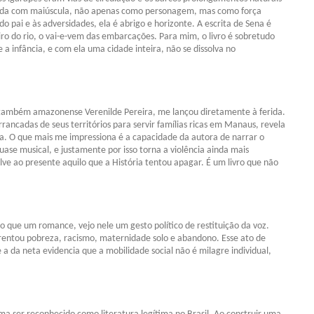
rafada com maiúscula, não apenas como personagem, mas como força
 pai e às adversidades, ela é abrigo e horizonte. A escrita de Sena é
ro do rio, o vai-e-vem das embarcações. Para mim, o livro é sobretudo
 infância, e com ela uma cidade inteira, não se dissolva no
 também amazonense Verenilde Pereira, me lançou diretamente à ferida.
rancadas de seus territórios para servir famílias ricas em Manaus, revela
a. O que mais me impressiona é a capacidade da autora de narrar o
uase musical, e justamente por isso torna a violência ainda mais
ve ao presente aquilo que a História tentou apagar. É um livro que não
o que um romance, vejo nele um gesto político de restituição da voz.
frentou pobreza, racismo, maternidade solo e abandono. Esse ato de
e a da neta evidencia que a mobilidade social não é milagre individual,