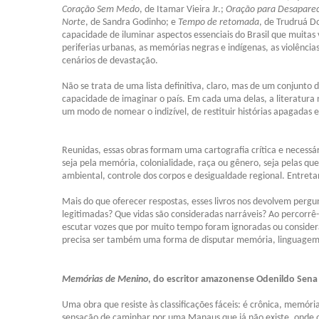
Coração Sem Medo
, de Itamar Vieira Jr.;
Oração para Desapare
Norte
, de Sandra Godinho; e
Tempo de retomada
, de Trudruá D
capacidade de iluminar aspectos essenciais do Brasil que mui
periferias urbanas, as memórias negras e indígenas, as violência
cenários de devastação.
Não se trata de uma lista definitiva, claro, mas de um conjunt
capacidade de imaginar o país. Em cada uma delas, a literatur
um modo de nomear o indizível, de restituir histórias apagadas e 
Reunidas, essas obras formam uma cartografia crítica e necess
seja pela memória, colonialidade, raça ou gênero, seja pelas qu
ambiental, controle dos corpos e desigualdade regional. Entretan
Mais do que oferecer respostas, esses livros nos devolvem pergu
legitimadas? Que vidas são consideradas narráveis? Ao percorrê
escutar vozes que por muito tempo foram ignoradas ou conside
precisa ser também uma forma de disputar memória, linguagem 
Memórias de Menino
, do escritor amazonense Odenildo Sena
Uma obra que resiste às classificações fáceis: é crônica, memória
sensação de caminhar por uma Manaus que já não existe, onde o