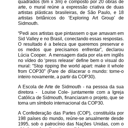
quadrados (6m x 3m) e composto por 20 obras de
arte, o mural reúne a expressão criativa de duas
artistas plásticas brasileiras, de São Paulo, e 18
artistas britânicos do ‘Exploring Art Group’ de
Sidmouth.
“Pedi aos artistas que pintassem o que amavam em
Sid Valley e no Brasil, conectando essas respostas.
O resultado é a beleza que queremos preservar e
os medos que precisamos enfrentar”, declarou
Lúcia Cooper. A mensagem dada por ela em inglês
no vídeo do ‘press release’ define bem o visual do
mural: “Stop ripping the world apart: make it whole
from COP30” (Pare de dilacerar o mundo: torne-o
inteiro novamente, a partir da COP30).
A Escola de Arte de Sidmouth - na pessoa da sua
diretora - Louise Cole- juntamente com a Igreja
Católica de Sidmouth, financiaram o projeto, que se
torna um símbolo internacional da COP30.
A Confederação das Partes (COP), constituída por
198 países do mundo, reúne-se anualmente desde
1995, sob o patrocínio das Nações Unidas, com o