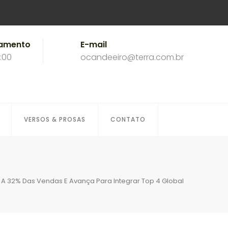
namento
E-mail
8:00
ocandeeiro@terra.com.br
VERSOS & PROSAS
CONTATO
 A 32% Das Vendas E Avança Para Integrar Top 4 Global