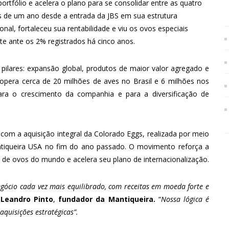
rtfólio e acelera o plano para se consolidar entre as quatro
 de um ano desde a entrada da JBS em sua estrutura
nal, fortaleceu sua rentabilidade e viu os ovos especiais
te ante os 2% registrados há cinco anos.
ilares: expansão global, produtos de maior valor agregado e
a opera cerca de 20 milhões de aves no Brasil e 6 milhões nos
ara o crescimento da companhia e para a diversificação de
om a aquisição integral da Colorado Eggs, realizada por meio
ntiqueira USA no fim do ano passado. O movimento reforça a
e ovos do mundo e acelera seu plano de internacionalização.
egócio cada vez mais equilibrado, com receitas em moeda forte e
a
Leandro Pinto
,
fundador da Mantiqueira.
“
Nossa lógica é
quisições estratégicas”.