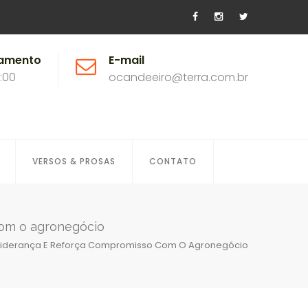
namento
E-mail
8:00
ocandeeiro@terra.com.br
VERSOS & PROSAS
CONTATO
 com o agronegócio
ova Liderança E Reforça Compromisso Com O Agronegócio