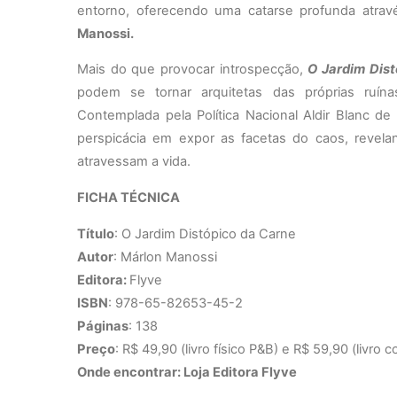
entorno, oferecendo uma catarse profunda atravé
Manossi.
Mais do que provocar introspecção,
O Jardim Dis
podem se tornar arquitetas das próprias ruína
Contemplada pela Política Nacional Aldir Blanc d
perspicácia em expor as facetas do caos, revel
atravessam a vida.
FICHA TÉCNICA
Título
: O Jardim Distópico da Carne
Autor
: Márlon Manossi
Editora:
Flyve
ISBN
:
978-65-82653-45-2
Páginas
: 138
Preço
: R$ 49,90 (livro físico P&B) e R$ 59,90 (livro c
Onde encontrar: Loja Editora Flyve