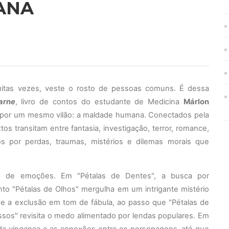
ANA
muitas vezes, veste o rosto de pessoas comuns. É dessa
arne
, livro de contos do estudante de Medicina
Márlon
os por um mesmo
vilão: a maldade humana.
Conectados pela
xtos
transitam entre fantasia, investigação, terror, romance,
 por perdas, traumas, mistérios e dilemas morais que
o de emoções. Em "Pétalas de Dentes", a busca por
to "Pétalas de Olhos" mergulha em um intrigante mistério
iça e a exclusão em tom de fábula, ao passo que "Pétalas de
ssos" revisita o medo alimentado por lendas populares. Em
 da vingança e as conexões entre os personagens, até que