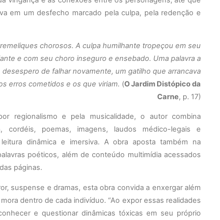
ativa em um desfecho marcado pela culpa, pela redenção e
tremeliques chorosos. A culpa humilhante tropeçou em seu
ante e com seu choro inseguro e ensebado. Uma palavra a
 desespero de falhar novamente, um gatilho que arrancava
 os erros cometidos e os que viriam.
(
O Jardim Distópico da
Carne
, p. 17)
por
regionalismo e pela musicalidade, o autor combina
sa, cordéis, poemas,
imagens, laudos médico-legais e
leitura dinâmica e imersiva. A obra
aposta
também
na
palavras poéticos, além de
conteúdo
multimídia acessados
das páginas.
rror, suspense e dramas, esta obra convida a enxergar além
e mora dentro de cada indivíduo.
“Ao expor essas realidades
reconhecer e questionar dinâmicas tóxicas em seu próprio