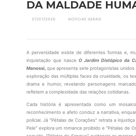
DA MALDADE HUM
07/07/2026
NOTICIAS GERAIS
A perversidade existe de diferentes formas e, 
inquietação que nasce
O Jardim Distópico da C
Manossi,
que
apresenta
sete protagonistas unid
exploração das múltiplas faces da crueldade, os
te
drama e humor, revelando personagens marcados
refletem a complexidade
das
relações
cotidianas.
Cada história é apresentada como um mosaic
reconhecimento e afeto conduz a narrativa, enquan
policial. Já "Pétalas de Corações" retrata a injust
Pele" explora um romance proibido e "Pétalas de O
seguida, "Pétalas de Sangue" evidencia as marcas