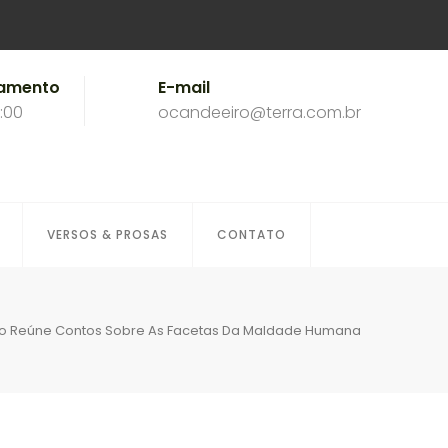
namento
E-mail
8:00
ocandeeiro@terra.com.br
VERSOS & PROSAS
CONTATO
ro Reúne Contos Sobre As Facetas Da Maldade Humana