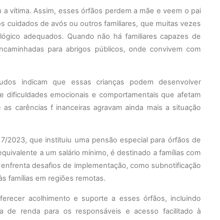
om a vítima. Assim, esses órfãos perdem a mãe e veem o pai
os cuidados de avós ou outros familiares, que muitas vezes
ológico adequados. Quando não há familiares capazes de
 encaminhadas para abrigos públicos, onde convivem com
tudos indicam que essas crianças podem desenvolver
de dificuldades emocionais e comportamentais que afetam
as carências f inanceiras agravam ainda mais a situação
7/2023, que instituiu uma pensão especial para órfãos de
, equivalente a um salário mínimo, é destinado a famílias com
as enfrenta desafios de implementação, como subnotificação
às famílias em regiões remotas.
 oferecer acolhimento e suporte a esses órfãos, incluindo
ncia de renda para os responsáveis e acesso facilitado à