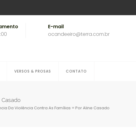
namento
E-mail
8:00
ocandeeiro@terra.com.br
VERSOS & PROSAS
CONTATO
e Casado
ncia Da Violência Contra As Famílias = Por Aline Casado