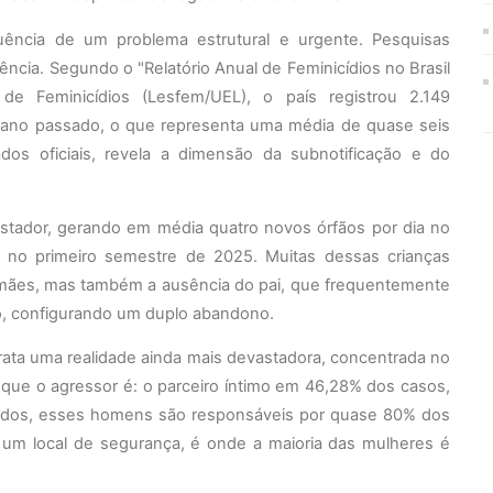
uência de um problema estrutural e urgente. Pesquisas
cia. Segundo o "Relatório Anual de Feminicídios no Brasil
de Feminicídios (Lesfem/UEL), o país registrou 2.149
 ano passado, o que representa uma média de quase seis
os oficiais, revela a dimensão da subnotificação e do
astador, gerando em média quatro novos órfãos por dia no
no primeiro semestre de 2025. Muitas dessas crianças
 mães, mas também a ausência do pai, que frequentemente
io, configurando um duplo abandono.
rata uma realidade ainda mais devastadora, concentrada no
a que o agressor é: o parceiro íntimo em 46,28% dos casos,
mados, esses homens são responsáveis por quase 80% dos
er um local de segurança, é onde a maioria das mulheres é