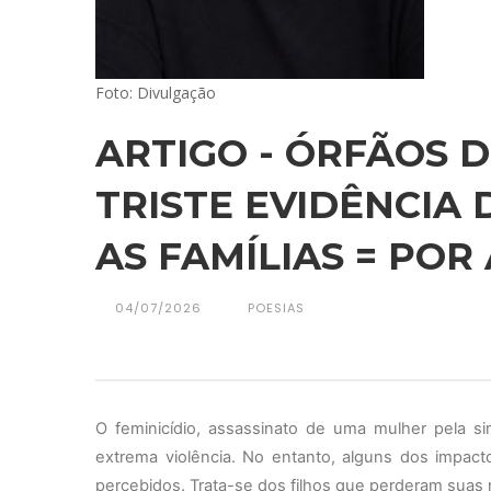
Foto: Divulgação
ARTIGO - ÓRFÃOS D
TRISTE EVIDÊNCIA
AS FAMÍLIAS = POR
04/07/2026
POESIAS
O feminicídio, assassinato de uma mulher pela s
extrema violência. No entanto, alguns dos impac
percebidos. Trata-se dos filhos que perderam suas m