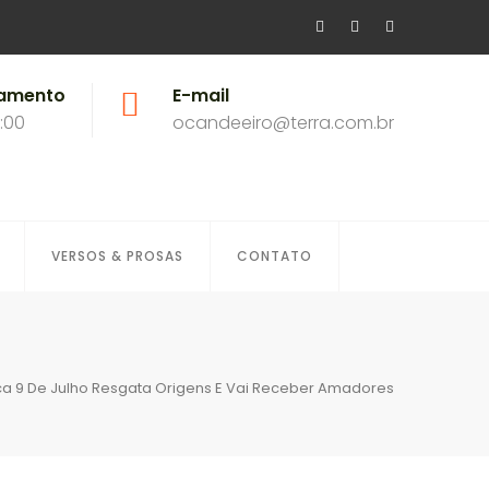
namento
E-mail
8:00
ocandeeiro@terra.com.br
VERSOS & PROSAS
CONTATO
stica 9 De Julho Resgata Origens E Vai Receber Amadores