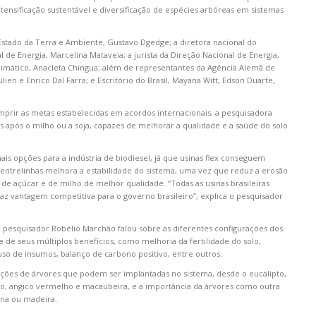
ntensificação sustentável e diversificação de espécies arbóreas em sistemas
 Estado da Terra e Ambiente, Gustavo Dgedge; a diretora nacional do
de Energia, Marcelina Mataveia; a jurista da Direção Nacional de Energia,
imático, Anacleta Chingua; além de representantes da Agência Alemã de
ien e Enrico Dal Farra; e Escritório do Brasil, Mayana Witt, Edson Duarte,
mprir as metas estabelecidas em acordos internacionais, a pesquisadora
s após o milho ou a soja, capazes de melhorar a qualidade e a saúde do solo
is opções para a indústria de biodiesel, já que usinas flex conseguem
as entrelinhas melhora a estabilidade do sistema, uma vez que reduz a erosão
e açúcar e de milho de melhor qualidade. “Todas as usinas brasileiras
az vantagem competitiva para o governo brasileiro”, explica o pesquisador
o pesquisador Robélio Marchão falou sobre as diferentes configurações dos
 de seus múltiplos benefícios, como melhoria da fertilidade do solo,
uso de insumos, balanço de carbono positivo, entre outros.
opções de árvores que podem ser implantadas no sistema, desde o eucalipto,
ro, angico vermelho e macaubeira, e a importância da árvores como outra
ina ou madeira.