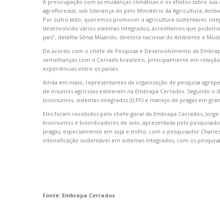
A preocupação com as mudanças climáticas e os efeitos sobre sua
agroflorestal, sob liderança do pelo Ministério da Agricultura, A
Por outro lado, queremos promover a agricultura sustentável, in
desenvolvido vários sistemas integrados, acreditamos que podemo
país”, detalha Sônia Muando, diretora nacional do Ambiente e Mu
De acordo com o chefe de Pesquisa e Desenvolvimento da Embrapa 
semelhanças com o Cerrado brasileiro, principalmente em relação à
experiências entre os países.
Ainda em maio, representantes da organização de pesquisa agrop
de insumos agrícolas estiveram na Embrapa Cerrados. Segundo o dire
bioinsumos, sistemas integrados (ILPF) e manejo de pragas em gran
Eles foram recebidos pelo chefe-geral da Embrapa Cerrados, Jorge 
bioinsumos e bioindicadores de solo, apresentada pelo pesquisad
pragas, especialmente em soja e milho, com o pesquisador Charle
intensificação sustentável em sistemas integrados, com os pesquisa
Fonte: Embrapa Cerrados