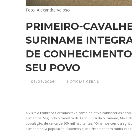
Foto: Alexandre Veloso
PRIMEIRO-CAVALHE
SURINAME INTEGR
DE CONHECIMENTO
SEU POVO
03/06/2026
NOTICIAS GERAIS
A visita à Embrapa Cerrados teve como objetivo conhecer as pesqui
alimentos. Segundo o ministro da Agricultura do Suriname, Mike No
população, de cerca de 600 mil habitantes. “Olhamos como a agri
alimentar sua população. Sabemos que a Embrapa tem muita exper