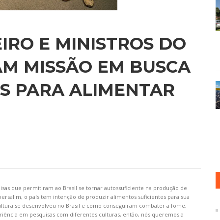
IRO E MINISTROS DO
AM MISSÃO EM BUSCA
S PARA ALIMENTAR
sas que permitiram ao Brasil se tornar autossuficiente na produção de
ersalim, o país tem intenção de produzir alimentos suficientes para sua
cultura se desenvolveu no Brasil e como conseguiram combater a fome,
iência em pesquisas com diferentes culturas, então, nós queremos a