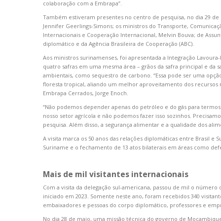
colaboração com a Embrapa”.
Também estiveram presentes no centro de pesquisa, no dia 29 de m
Jennifer Geerlings-Simons; os ministros do Transporte, Comunicaç
Internacionais e Cooperação Internacional, Melvin Bouva; de Assun
diplomático e da Agência Brasileira de Cooperação (ABC).
Aos ministros surinamenses, foi apresentada a Integração Lavoura-P
quatro safras em uma mesma área – grãos da safra principal e da s
ambientais, como sequestro de carbono. “Essa pode ser uma opção
floresta tropical, aliando um melhor aproveitamento dos recursos 
Embrapa Cerrados, Jorge Enoch.
“Não podemos depender apenas do petróleo e do gás para termos r
nosso setor agrícola e não podemos fazer isso sozinhos. Precisam
pesquisa. Além disso, a segurança alimentar e a qualidade dos ali
A visita marca os 50 anos das relações diplomáticas entre Brasil 
Suriname e o fechamento de 13 atos bilaterais em áreas como defe
Mais de mil visitantes internacionais
Com a visita da delegação sul-americana, passou de mil o número 
iniciado em 2023. Somente neste ano, foram recebidos 340 visitante
embaixadores e pessoas do corpo diplomático, professores e empr
No dia 28 de maio, uma missão técnica do governo de Moçambique