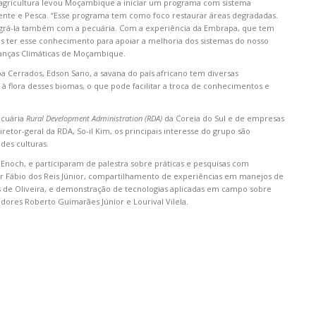
 agricultura levou Moçambique a iniciar um programa com sistema
mbiente e Pesca. “Esse programa tem como foco restaurar áreas degradadas.
tegrá-la também com a pecuária. Com a experiência da Embrapa, que tem
s ter esse conhecimento para apoiar a melhoria dos sistemas do nosso
danças Climáticas de Moçambique.
Cerrados, Edson Sano, a savana do país africano tem diversas
 flora desses biomas, o que pode facilitar a troca de conhecimentos e
ecuária
Rural Development Administration (RDA)
da Coreia do Sul e de empresas
tor-geral da RDA, So-il Kim, os principais interesse do grupo são
des culturas.
Enoch, e participaram de palestra sobre práticas e pesquisas com
or Fábio dos Reis Júnior, compartilhamento de experiências em manejos de
s de Oliveira, e demonstração de tecnologias aplicadas em campo sobre
dores Roberto Guimarães Júnior e Lourival Vilela.