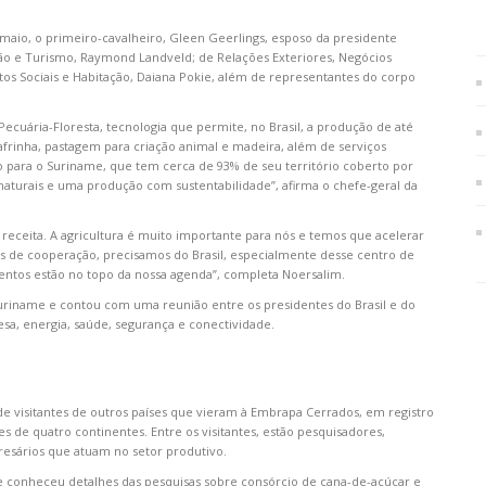
aio, o primeiro-cavalheiro, Gleen Geerlings, esposo da presidente
ão e Turismo, Raymond Landveld; de Relações Exteriores, Negócios
tos Sociais e Habitação, Daiana Pokie, além de representantes do corpo
ecuária-Floresta, tecnologia que permite, no Brasil, a produção de até
afrinha, pastagem para criação animal e madeira, além de serviços
 para o Suriname, que tem cerca de 93% de seu território coberto por
naturais e uma produção com sustentabilidade”, afirma o chefe-geral da
eceita. A agricultura é muito importante para nós e temos que acelerar
os de cooperação, precisamos do Brasil, especialmente desse centro de
mentos estão no topo da nossa agenda”, completa Noersalim.
e Suriname e contou com uma reunião entre os presidentes do Brasil e do
sa, energia, saúde, segurança e conectividade.
de visitantes de outros países que vieram à Embrapa Cerrados, em registro
s de quatro continentes. Entre os visitantes, estão pesquisadores,
esários que atuam no setor produtivo.
 conheceu detalhes das pesquisas sobre consórcio de cana-de-açúcar e