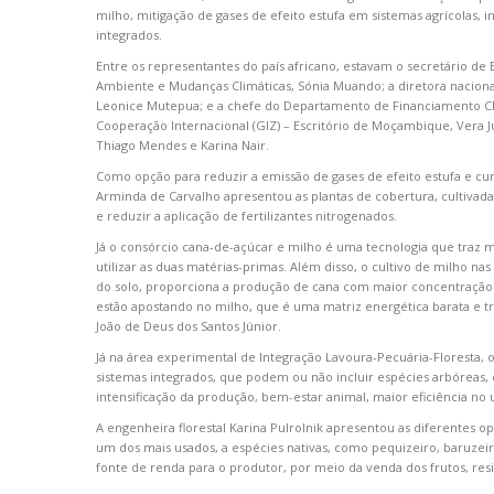
milho, mitigação de gases de efeito estufa em sistemas agrícolas, i
integrados.
Entre os representantes do país africano, estavam o secretário de
Ambiente e Mudanças Climáticas, Sónia Muando; a diretora nacional 
Leonice Mutepua; e a chefe do Departamento de Financiamento Cl
Cooperação Internacional (GIZ) – Escritório de Moçambique, Vera Jul
Thiago Mendes e Karina Nair.
Como opção para reduzir a emissão de gases de efeito estufa e cu
Arminda de Carvalho apresentou as plantas de cobertura, cultivada
e reduzir a aplicação de fertilizantes nitrogenados.
Já o consórcio cana-de-açúcar e milho é uma tecnologia que traz ma
utilizar as duas matérias-primas. Além disso, o cultivo de milho n
do solo, proporciona a produção de cana com maior concentração d
estão apostando no milho, que é uma matriz energética barata e tr
João de Deus dos Santos Júnior.
Já na área experimental de Integração Lavoura-Pecuária-Floresta, 
sistemas integrados, que podem ou não incluir espécies arbóreas, e
intensificação da produção, bem-estar animal, maior eficiência no 
A engenheira florestal Karina Pulrolnik apresentou as diferentes 
um dos mais usados, a espécies nativas, como pequizeiro, baruzei
fonte de renda para o produtor, por meio da venda dos frutos, res