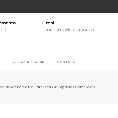
namento
E-mail
8:00
ocandeeiro@terra.com.br
VERSOS & PROSAS
CONTATO
scar Novos Parceiros Para Diminuir Impactos Comerciais