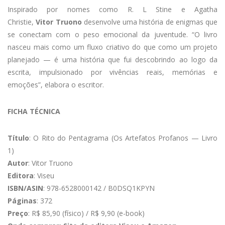
Inspirado por nomes como R. L Stine e Agatha
Christie,
Vitor Truono
desenvolve uma história de enigmas que
se conectam com o peso emocional da juventude. “O livro
nasceu mais como um fluxo criativo do que como um projeto
planejado — é uma história que fui descobrindo ao logo da
escrita, impulsionado por vivências reais, memórias e
emoções”, elabora o escritor.
FICHA TÉCNICA
Título
: O Rito do Pentagrama (Os Artefatos Profanos — Livro
1)
Autor
: Vitor Truono
Editora
: Viseu
ISBN/ASIN
: 978-6528000142 / B0DSQ1KPYN
Páginas
: 372
Preço
: R$ 85,90 (físico) / R$ 9,90 (e-book)