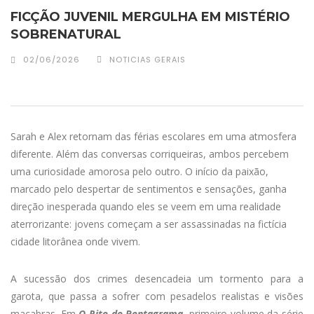
FICÇÃO JUVENIL MERGULHA EM MISTÉRIO
SOBRENATURAL
02/06/2026
NOTICIAS GERAIS
Sarah e Alex retornam das férias escolares em uma atmosfera
diferente. Além das conversas corriqueiras, ambos percebem
uma curiosidade amorosa pelo outro. O início da paixão,
marcado pelo despertar de sentimentos e sensações, ganha
direção inesperada quando eles se veem em uma realidade
aterrorizante: jovens começam a ser assassinadas na fictícia
cidade litorânea onde vivem.
A sucessão dos crimes desencadeia um tormento para a
garota, que passa a sofrer com pesadelos realistas e visões
macabras. Em
O Rito do Pentagrama
, primeiro volume da série