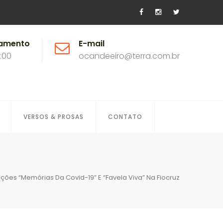
namento
E-mail
8:00
ocandeeiro@terra.com.br
VERSOS & PROSAS
CONTATO
ções “Memórias Da Covid-19” E “Favela Viva” Na Fiocruz