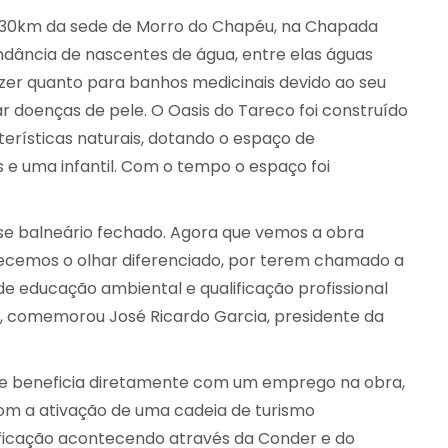
de 30km da sede de Morro do Chapéu, na Chapada
ndância de nascentes de água, entre elas águas
azer quanto para banhos medicinais devido ao seu
ar doenças de pele. O Oasis do Tareco foi construído
erísticas naturais, dotando o espaço de
s e uma infantil. Com o tempo o espaço foi
sse balneário fechado. Agora que vemos a obra
ecemos o olhar diferenciado, por terem chamado a
e educação ambiental e qualificação profissional
", comemorou José Ricardo Garcia, presidente da
 se beneficia diretamente com um emprego na obra,
m a ativação de uma cadeia de turismo
lificação acontecendo através da Conder e do