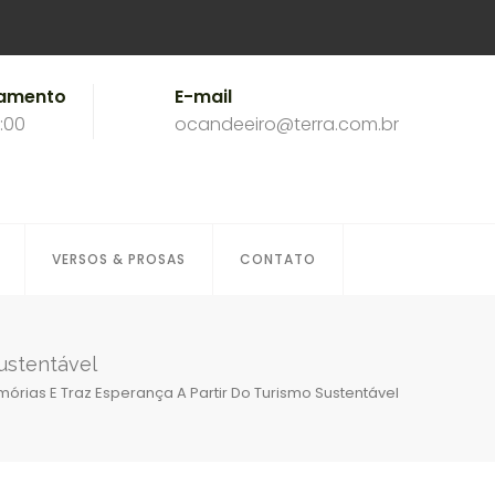
namento
E-mail
8:00
ocandeeiro@terra.com.br
VERSOS & PROSAS
CONTATO
sustentável
órias E Traz Esperança A Partir Do Turismo Sustentável