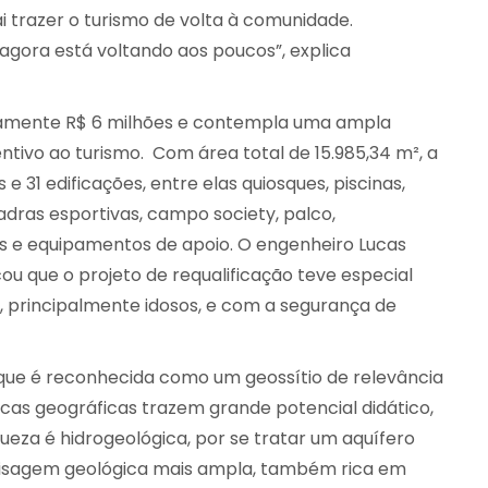
ai trazer o turismo de volta à comunidade.
 agora está voltando aos poucos”, explica
damente R$ 6 milhões e contempla uma ampla
entivo ao turismo. Com área total de 15.985,34 m², a
e 31 edificações, entre elas quiosques, piscinas,
dras esportivas, campo society, palco,
os e equipamentos de apoio. O engenheiro Lucas
icou que o projeto de requalificação teve especial
 principalmente idosos, e com a segurança de
 que é reconhecida como um geossítio de relevância
ticas geográficas trazem grande potencial didático,
iqueza é hidrogeológica, por se tratar um aquífero
isagem geológica mais ampla, também rica em