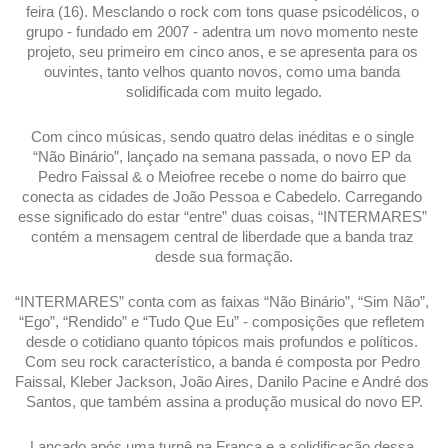
feira (16). Mesclando o rock com tons quase psicodélicos, o 
grupo - fundado em 2007 - adentra um novo momento neste 
projeto, seu primeiro em cinco anos, e se apresenta para os 
ouvintes, tanto velhos quanto novos, como uma banda 
solidificada com muito legado.
Com cinco músicas, sendo quatro delas inéditas e o single 
“Não Binário”, lançado na semana passada, o novo EP da 
Pedro Faissal & o Meiofree recebe o nome do bairro que 
conecta as cidades de João Pessoa e Cabedelo. Carregando 
esse significado do estar “entre” duas coisas, “INTERMARES” 
contém a mensagem central de liberdade que a banda traz 
desde sua formação.
“INTERMARES” conta com as faixas “Não Binário”, “Sim Não”, 
“Ego”, “Rendido” e “Tudo Que Eu” - composições que refletem 
desde o cotidiano quanto tópicos mais profundos e políticos. 
Com seu rock característico, a banda é composta por Pedro 
Faissal, Kleber Jackson, João Aires, Danilo Pacine e André dos 
Santos, que também assina a produção musical do novo EP.
Lançado após uma turnê na França e a solidificação dessa 