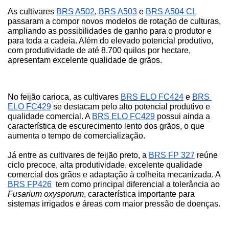
As cultivares
BRS A502
,
BRS A503
 e
BRS A504 CL
passaram a compor novos modelos de rotação de culturas, 
ampliando as possibilidades de ganho para o produtor e 
para toda a cadeia. Além do elevado potencial produtivo, 
com produtividade de até 8.700 quilos por hectare, 
apresentam excelente qualidade de grãos.
No feijão carioca, as cultivares 
BRS ELO FC424
 e 
BRS 
ELO FC429
 se destacam pelo alto potencial produtivo e 
qualidade comercial. A 
BRS ELO FC429
 possui ainda a 
característica de escurecimento lento dos grãos, o que 
aumenta o tempo de comercialização.
Já entre as cultivares de feijão preto, a
BRS FP 327
 reúne 
ciclo precoce, alta produtividade, excelente qualidade 
comercial dos grãos e adaptação à colheita mecanizada. A
BRS FP426
  tem como principal diferencial a tolerância ao 
Fusarium oxysporum
, característica importante para 
sistemas irrigados e áreas com maior pressão de doenças.