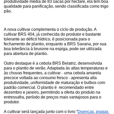
produtividade média de 83 sacas por hectare, ela tem boa 
qualidade para panificação, sendo classificada como trigo 
pão. 
A nova cultivar complementa o ciclo de produção. A 
cultivar BRS 404, já conhecida do produtor e bastante 
tolerante ao déficit hídrico, é posicionada para o 
fechamento de plantio, enquanto a BRS Savana, por sua 
boa tolerância à brusone na espiga, pode ser utilizada 
para abertura de plantio.
Outro destaque é a cebola BRS Belatriz, desenvolvida 
para o plantio de verão. Adaptada às altas temperaturas e 
às chuvas frequentes, a cultivar 
 uma cebola amarela 
–
precoce voltada ao consumo fresco 
apresenta alta 
–
produtividade, uniformidade de maturação e bulbos com 
padrão comercial. O plantio é  recomendado entre 
dezembro e janeiro, permitindo a oferta do produto na 
entressafra, período de preços mais vantajosos para o 
produtor.
A cultivar será lançada junto com o livro “
Doenças, pragas 