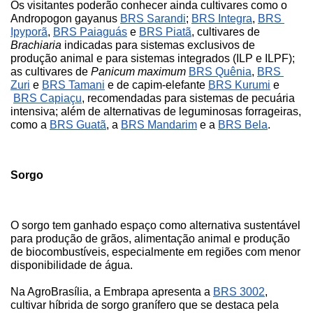
Os visitantes poderão conhecer ainda cultivares como o 
Andropogon gayanus 
BRS Sarandi
; 
BRS Integra
, 
BRS 
Ipyporã
, 
BRS Paiaguás
 e 
BRS Piatã
, cultivares de 
Brachiaria
 indicadas para sistemas exclusivos de 
produção animal e para sistemas integrados (ILP e ILPF); 
as cultivares de 
Panicum maximum
BRS Quênia
,
BRS 
Zuri
 e
BRS Tamani
 e de capim-elefante
BRS Kurumi
 e
BRS Capiaçu
, recomendadas para sistemas de pecuária 
intensiva; além de alternativas de leguminosas forrageiras, 
como a
BRS Guatã
, a
BRS Mandarim
 e a
BRS Bela
.
Sorgo
O sorgo tem ganhado espaço como alternativa sustentável 
para produção de grãos, alimentação animal e produção 
de biocombustíveis, especialmente em regiões com menor 
disponibilidade de água. 
Na AgroBrasília, a Embrapa apresenta a
BRS 3002
, 
cultivar híbrida de sorgo granífero que se destaca pela 