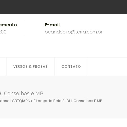
namento
E-mail
8:00
ocandeeiro@terra.com.br
VERSOS & PROSAS
CONTATO
DH, Conselhos e MP
a Idosa LGBTQIAPN+ É Lançada Pela SJDH, Conselhos E MP