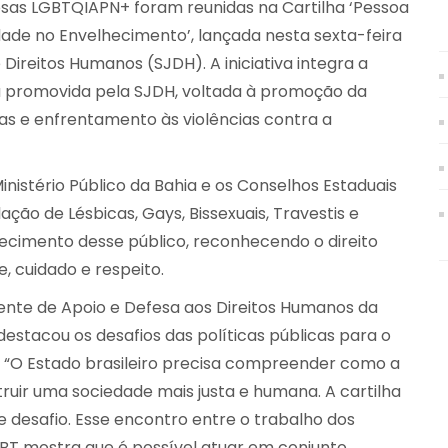
osas LGBTQIAPN+ foram reunidas na Cartilha ‘Pessoa
lidade no Envelhecimento’, lançada nesta sexta-feira
 Direitos Humanos (SJDH). A iniciativa integra a
 promovida pela SJDH, voltada à promoção da
cas e enfrentamento às violências contra a
nistério Público da Bahia e os Conselhos Estaduais
ação de Lésbicas, Gays, Bissexuais, Travestis e
ecimento desse público, reconhecendo o direito
, cuidado e respeito.
nte de Apoio e Defesa aos Direitos Humanos da
estacou os desafios das políticas públicas para o
 “O Estado brasileiro precisa compreender como a
ruir uma sociedade mais justa e humana. A cartilha
 desafio. Esse encontro entre o trabalho dos
BT mostra que é possível atuar em conjunto.