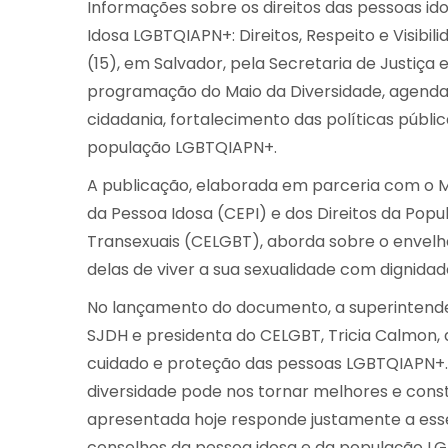
Informações sobre os direitos das pessoas id
Idosa LGBTQIAPN+: Direitos, Respeito e Visibi
(15), em Salvador, pela Secretaria de Justiça e
programação do Maio da Diversidade, agenda
cidadania, fortalecimento das políticas públi
população LGBTQIAPN+.
A publicação, elaborada em parceria com o Mi
da Pessoa Idosa (CEPI) e dos Direitos da Popul
Transexuais (CELGBT), aborda sobre o envelh
delas de viver a sua sexualidade com dignidade
No lançamento do documento, a superintende
SJDH e presidenta do CELGBT, Tricia Calmon, d
cuidado e proteção das pessoas LGBTQIAPN+.
diversidade pode nos tornar melhores e const
apresentada hoje responde justamente a esse
conselhos da pessoa idosa e da população LG