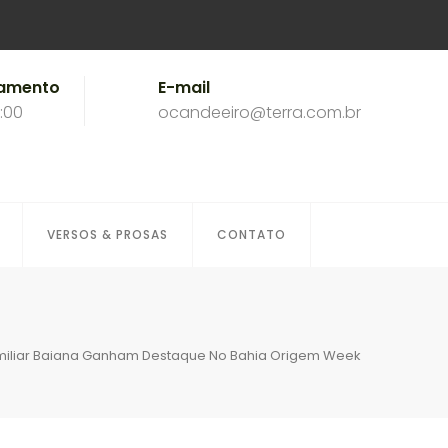
namento
E-mail
8:00
ocandeeiro@terra.com.br
VERSOS & PROSAS
CONTATO
amiliar Baiana Ganham Destaque No Bahia Origem Week