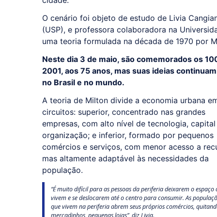
cidade.
O cenário foi objeto de estudo de Livia Cangi
(USP), e professora colaboradora na Universid
uma teoria formulada na década de 1970 por Mi
Neste dia 3 de maio, são comemorados os 100
2001, aos 75 anos, mas suas ideias continua
no Brasil e no mundo.
A teoria de Milton divide a economia urbana e
circuitos: superior, concentrado nas grandes
empresas, com alto nível de tecnologia, capital
organização; e inferior, formado por pequenos
comércios e serviços, com menor acesso a rec
mas altamente adaptável às necessidades da
população.
“É muito difícil para as pessoas da periferia deixarem o espaço
vivem e se deslocarem até o centro para consumir. As populaç
que vivem na periferia abrem seus próprios comércios, quitand
mercadinhos, pequenas lojas”, diz Livia.