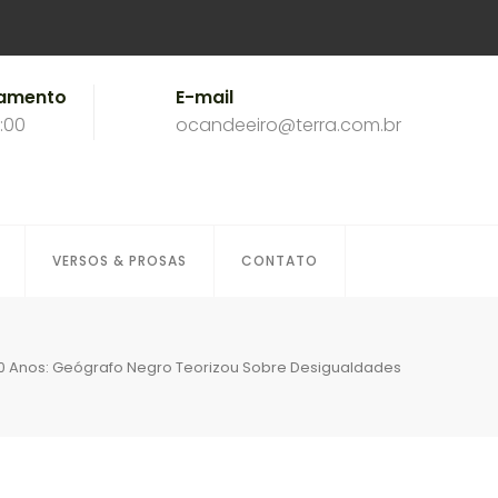
namento
E-mail
8:00
ocandeeiro@terra.com.br
VERSOS & PROSAS
CONTATO
100 Anos: Geógrafo Negro Teorizou Sobre Desigualdades