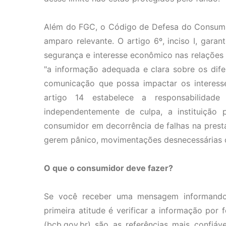
Além do FGC, o Código de Defesa do Consumido
amparo relevante. O artigo 6º, inciso I, gara
segurança e interesse econômico nas relações d
"a informação adequada e clara sobre os dife
comunicação que possa impactar os interesse
artigo 14 estabelece a responsabilidade
independentemente de culpa, a instituição
consumidor em decorrência de falhas na presta
gerem pânico, movimentações desnecessárias o
O que o consumidor deve fazer?
Se você receber uma mensagem informando 
primeira atitude é verificar a informação por f
(bcb.gov.br) são as referências mais confiáv