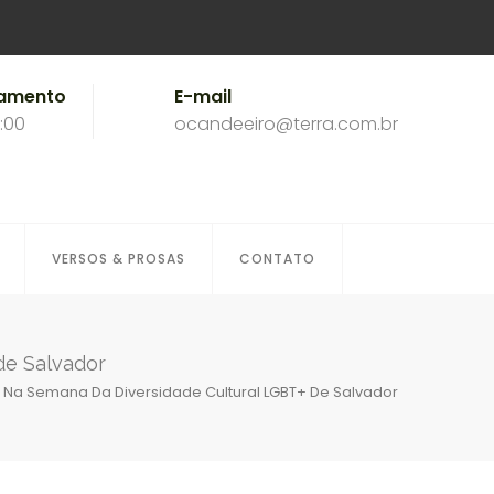
namento
E-mail
8:00
ocandeeiro@terra.com.br
VERSOS & PROSAS
CONTATO
de Salvador
s Na Semana Da Diversidade Cultural LGBT+ De Salvador