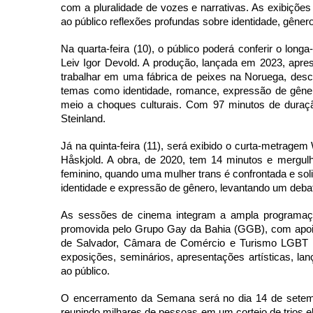
com a pluralidade de vozes e narrativas. As exibições 
ao público reflexões profundas sobre identidade, gêner
Na quarta-feira (10), o público poderá conferir o lo
Leiv Igor Devold. A produção, lançada em 2023, apres
trabalhar em uma fábrica de peixes na Noruega, desco
temas como identidade, romance, expressão de gêner
meio a choques culturais. Com 97 minutos de duraçã
Steinland.
Já na quinta-feira (11), será exibido o curta-metrag
Håskjold. A obra, de 2020, tem 14 minutos e mergu
feminino, quando uma mulher trans é confrontada e soli
identidade e expressão de gênero, levantando um debat
As sessões de cinema integram a ampla programaç
promovida pelo Grupo Gay da Bahia (GGB), com apoio d
de Salvador, Câmara de Comércio e Turismo LGBT do
exposições, seminários, apresentações artísticas, lanç
ao público.
O encerramento da Semana será no dia 14 de setem
reunindo milhares de pessoas em um cortejo de trios e