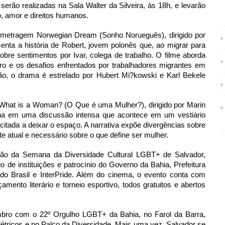
serão realizadas na Sala Walter da Silveira, às 18h, e levarão
o, amor e direitos humanos.
nga-metragem Norwegian Dream (Sonho Norueguês), dirigido por
enta a história de Robert, jovem polonês que, ao migrar para
bre sentimentos por Ivar, colega de trabalho. O filme aborda
o e os desafios enfrentados por trabalhadores migrantes em
o, o drama é estrelado por Hubert Mi?kowski e Karl Bekele
em What is a Woman? (O Que é uma Mulher?), dirigido por Marin
lha em uma discussão intensa que acontece em um vestiário
citada a deixar o espaço. A narrativa expõe divergências sobre
e atual e necessário sobre o que define ser mulher.
ão da Semana da Diversidade Cultural LGBT+ de Salvador,
e instituições e patrocínio do Governo da Bahia, Prefeitura
 Brasil e InterPride. Além do cinema, o evento conta com
amento literário e torneio esportivo, todos gratuitos e abertos
bro com o 22º Orgulho LGBT+ da Bahia, no Farol da Barra,
létricos e no Palco da Diversidade. Mais uma vez, Salvador se