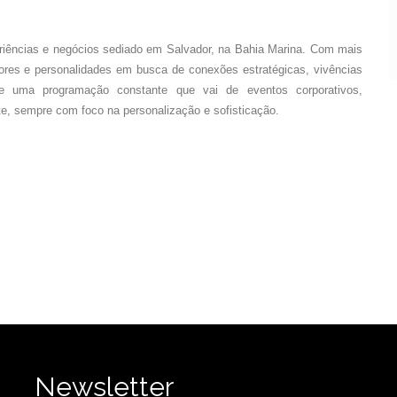
riências e negócios sediado em Salvador, na Bahia Marina. Com mais
res e personalidades em busca de conexões estratégicas, vivências
ve uma programação constante que vai de eventos corporativos,
rte, sempre com foco na personalização e sofis
ticação.
Newsletter