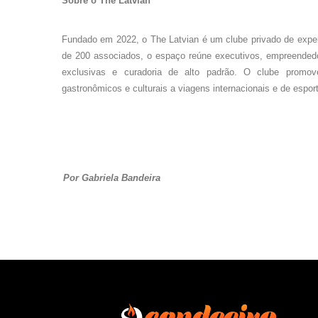
Sobre o The Latvian
Fundado em 2022, o The Latvian é um clube privado de expe
de 200 associados, o espaço reúne executivos, empreendedo
exclusivas e curadoria de alto padrão. O clube promo
gastronômicos e culturais a viagens internacionais e de espo
Por Gabriela Bandeira