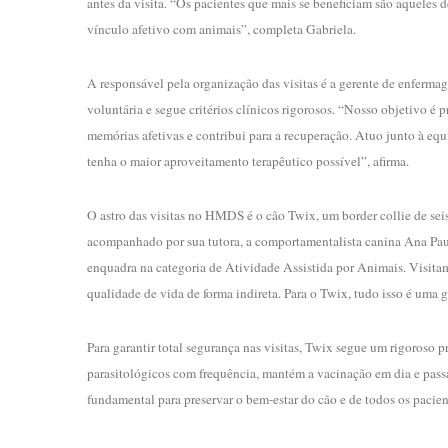
antes da visita. “Os pacientes que mais se beneficiam são aqueles d
vínculo afetivo com animais”, completa Gabriela.
A responsável pela organização das visitas é a gerente de enferma
voluntária e segue critérios clínicos rigorosos. “Nosso objetivo é
memórias afetivas e contribui para a recuperação. Atuo junto à e
tenha o maior aproveitamento terapêutico possível”, afirma.
O astro das visitas no HMDS é o cão Twix, um border collie de seis 
acompanhado por sua tutora, a comportamentalista canina Ana Pau
enquadra na categoria de Atividade Assistida por Animais. Visita
qualidade de vida de forma indireta. Para o Twix, tudo isso é uma
Para garantir total segurança nas visitas, Twix segue um rigoroso
parasitológicos com frequência, mantém a vacinação em dia e passa 
fundamental para preservar o bem-estar do cão e de todos os pacien