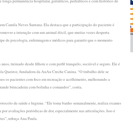
e longa permanência hospitalar, geriátricos, pediátricos e com histórico de
gem Camila Neves Santana. Ela destaca que a participação do paciente é
 promover a interação com um animal dócil, que muitas vezes desperta
quipe de psicologia, enfermagem e médicos para garantir que o momento
anos, treinado desde filhote e com perfil tranquilo, sociável e seguro. Ele é
la Queiroz, fundadora da AuAu Creche Canina. “O trabalho dele se
mos os pacientes com foco em recreação e acolhimento, melhorando a
 grande brincadeira com bolinha e comandos”, conta.
 protocolo de saúde e higiene. “Ele toma banho semanalmente, realiza exames
por avaliações periódicas de dor, especialmente nas articulações. Isso é
tes”, reforça Ana Paula.