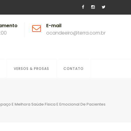
namento
E-mail
8:00
ocandeeiro@terra.com.br
VERSOS & PROSAS
CONTATO
paço E Melhora Saúde Física E Emocional De Pacientes