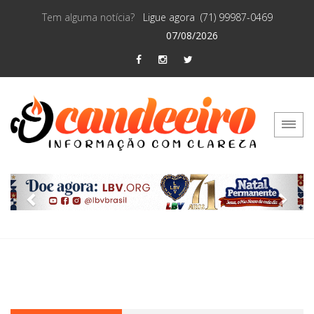
Tem alguma notícia?
Ligue agora (71) 99987-0469
07/08/2026
Previous
Next