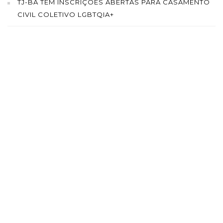
TJ-BA TEM INSCRIÇÕES ABERTAS PARA CASAMENTO
CIVIL COLETIVO LGBTQIA+
SAÍBA MAIS