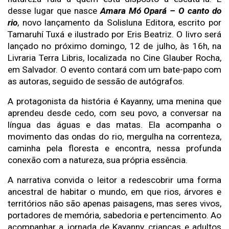
desse lugar que nasce 
Amara Mó Opará – O canto do 
rio
, novo lançamento da Solisluna Editora, escrito por 
Tamaruhí Tuxá e ilustrado por Eris Beatriz. O livro será 
lançado no próximo domingo, 12 de julho, às 16h, na 
Livraria Terra Libris, localizada no Cine Glauber Rocha, 
em Salvador. O evento contará com um bate-papo com 
as autoras, seguido de sessão de autógrafos. 
A protagonista da história é Kayanny, uma menina que 
aprendeu desde cedo, com seu povo, a conversar na 
língua das águas e das matas. Ela acompanha o 
movimento das ondas do rio, mergulha na correnteza, 
caminha pela floresta e encontra, nessa profunda 
conexão com a natureza, sua própria essência.
A narrativa convida o leitor a redescobrir uma forma 
ancestral de habitar o mundo, em que rios, árvores e 
territórios não são apenas paisagens, mas seres vivos, 
portadores de memória, sabedoria e pertencimento. Ao 
acompanhar a jornada de Kayanny, crianças e adultos 