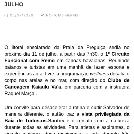
JULHO
08/07/2026
NOTICIAS GERAIS
O litoral ensolarado da Praia da Preguiça sedia no 
próximo dia
11 de julho, a partir das 7h30, o 
1º Circuito 
Funcional com Remo 
em canoas havaianas. Reunindo 
baianos e turistas em uma manhã de lazer, esporte e 
experiências ao ar livre, a programação 
wellness 
desafia o 
corpo nas areias e no mar, com direção do 
Clube de 
Canoagem Kaiaulu Va’a
, em parceria com a instrutora 
Raquel Marçal. 
Um convite para desacelerar a rotina e curtir Salvador de 
maneira diferente, o aulão traz a
 vista privilegiada da 
Baía de Todos-os-Santos
 e o contato com a natureza 
durante todas as atividades. Para atletas e aspirantes, o 
circuito 
wellness 
deve movimentar a orla durante três 