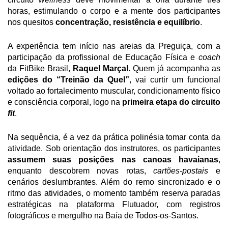
horas, estimulando o corpo e a mente dos participantes 
nos quesitos
 concentração, resistência e equilíbrio
. 
A experiência tem início nas areias da Preguiça, com a 
participação da profissional de Educação Física e 
coach 
da FitBike Brasil,
 Raquel Marçal
. Quem já acompanha as 
edições do “Treinão da Quel”
, vai curtir um funcional 
voltado ao fortalecimento muscular, condicionamento físico 
e consciência corporal, logo na
 primeira etapa do circuito 
fit
. 
Na sequência, é a vez da prática polinésia tomar conta da 
atividade. Sob orientação dos instrutores,
os participantes 
assumem suas posições nas canoas havaianas
, 
enquanto descobrem novas rotas, 
cartões-postais 
e 
cenários deslumbrantes. Além do remo sincronizado e o 
ritmo das atividades, o momento também reserva paradas 
estratégicas na plataforma Flutuador, com registros 
fotográficos e mergulho na Baía de Todos-os-Santos. 