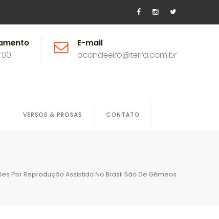
namento
E-mail
8:00
ocandeeiro@terra.com.br
VERSOS & PROSAS
CONTATO
es Por Reprodução Assistida No Brasil São De Gêmeos