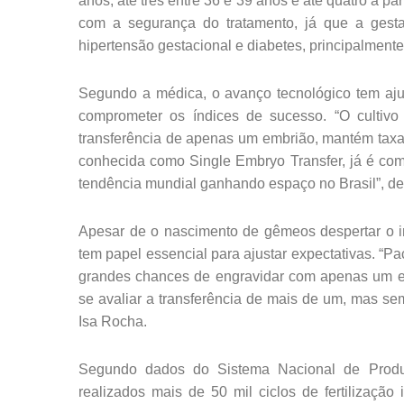
anos, até três entre 36 e 39 anos e até quatro a pa
com a segurança do tratamento, já que a gesta
hipertensão gestacional e diabetes, principalmen
Segundo a médica, o avanço tecnológico tem aju
comprometer os índices de sucesso. “O cultivo 
transferência de apenas um embrião, mantém taxas
conhecida como Single Embryo Transfer, já é c
tendência mundial ganhando espaço no Brasil”, des
Apesar de o nascimento de gêmeos despertar o i
tem papel essencial para ajustar expectativas. “P
grandes chances de engravidar com apenas um em
se avaliar a transferência de mais de um, mas sempr
Isa Rocha.
Segundo dados do Sistema Nacional de Produ
realizados mais de 50 mil ciclos de fertilizaçã