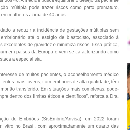
rtir dos 40. A medida busca equilibrar o desejo da paciente
ção múltipla pode trazer riscos como parto prematuro,
te em mulheres acima de 40 anos.
dado a reduzir a incidência de gestações múltiplas sem
embrionário até o estágio de blastocisto, associado à
 excelentes de gravidez e minimiza riscos. Essa prática,
omum em países da Europa e vem se caracterizando como
taca a especialista.
nteresse de muitos pacientes, o aconselhamento médico
acientes mais jovens, com embriões de alta qualidade, têm
brião transferido. Em situações mais complexas, pode-
e dentro dos limites éticos e científicos”, reforça a Dra.
ção de Embriões (SisEmbrio/Anvisa), em 2022 foram
o in vitro no Brasil, com aproximadamente um quarto das