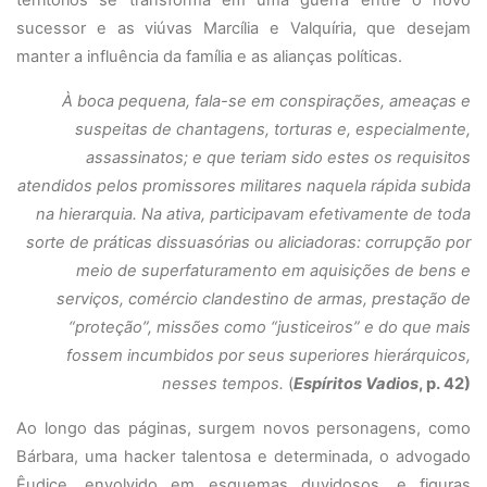
territórios se transforma em uma guerra entre o novo
sucessor e as viúvas Marcília e Valquíria, que desejam
manter a influência da família e as alianças políticas.
À boca pequena, fala-se em conspirações, ameaças e
suspeitas de chantagens, torturas e, especialmente,
assassinatos; e que teriam sido estes os requisitos
atendidos pelos promissores militares naquela rápida subida
na hierarquia. Na ativa, participavam efetivamente de toda
sorte de práticas dissuasórias ou aliciadoras: corrupção por
meio de superfaturamento em aquisições de bens e
serviços, comércio clandestino de armas, prestação de
“proteção”, missões como “justiceiros” e do que mais
fossem incumbidos por seus superiores hierárquicos,
nesses tempos.
(
Espíritos Vadios
, p. 42)
Ao longo das páginas, surgem novos personagens, como
Bárbara, uma hacker talentosa e determinada, o advogado
Êudice, envolvido em esquemas duvidosos, e figuras