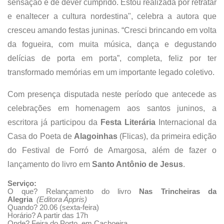
sensação é de dever cumprido. Estou realizada por retratar
e enaltecer a cultura nordestina", celebra a autora que
cresceu amando festas juninas. “Cresci brincando em volta
da fogueira, com muita música, dança e degustando
delícias de porta em porta”, completa, feliz por ter
transformado memórias em um importante legado coletivo.
Com presença disputada neste período que antecede as
celebrações em homenagem aos santos juninos, a
escritora já participou da
Festa Literária
Internacional da
Casa do Poeta de
Alagoinhas
(Flicas), da primeira edição
do Festival de Forró de Amargosa, além de fazer o
lançamento do livro em
Santo Antônio de Jesus
.
Serviço:
O que? Relançamento do livro
Nas Trincheiras da
Alegria
(Editora Appris)
Quando? 20.06 (sexta-feira)
Horário? A partir das 17h
Onde? Feira do Porto, em Cachoeira