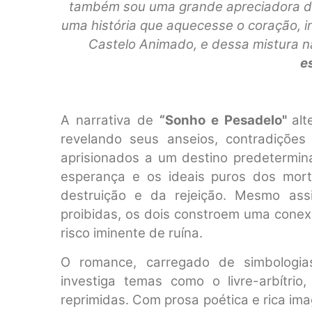
também sou uma grande apreciadora de f
uma história que aquecesse o coração, in
Castelo Animado, e dessa mistura 
e
A narrativa de
“Sonho e Pesadelo"
alt
revelando seus anseios, contradiçõe
aprisionados a um destino predetermi
esperança e os ideais puros dos mort
destruição e da rejeição. Mesmo assi
proibidas, os dois constroem uma cone
risco iminente de ruína.
O romance, carregado de simbologias, 
investiga temas como o livre-arbítrio
reprimidas. Com prosa poética e rica im