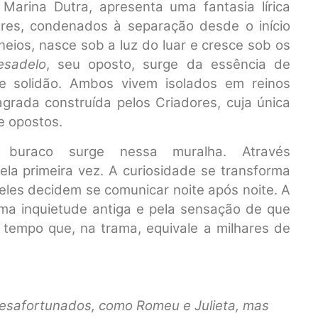
a Marina Dutra, apresenta uma fantasia lírica
es, condenados à separação desde o início
neios, nasce sob a luz do luar e cresce sob os
esadelo
, seu oposto, surge da essência de
e solidão. Ambos vivem isolados em reinos
grada construída pelos Criadores, cuja única
re opostos.
uraco surge nessa muralha. Através
la primeira vez. A curiosidade se transforma
 eles decidem se comunicar noite após noite. A
uma inquietude antiga e pela sensação de que
e tempo que, na trama, equivale a milhares de
desafortunados, como Romeu e Julieta, mas