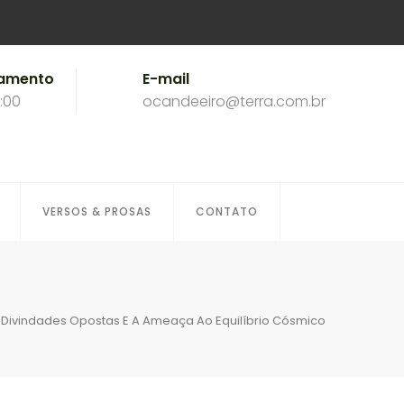
namento
E-mail
8:00
ocandeeiro@terra.com.br
VERSOS & PROSAS
CONTATO
 Divindades Opostas E A Ameaça Ao Equilíbrio Cósmico