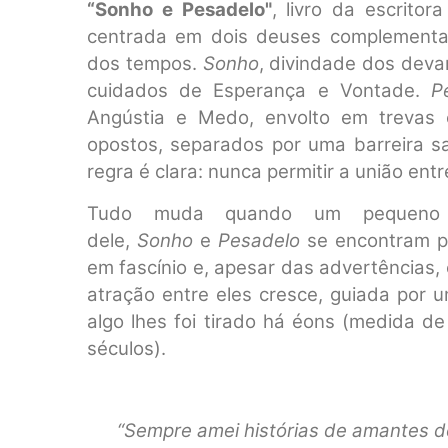
“Sonho e Pesadelo"
, livro da escritor
centrada em dois deuses complementar
dos tempos.
Sonho
, divindade dos deva
cuidados de Esperança e Vontade.
P
Angústia e Medo, envolto em trevas 
opostos, separados por uma barreira sa
regra é clara: nunca permitir a união ent
Tudo muda quando um pequeno b
dele,
Sonho
e
Pesadelo
se encontram pe
em fascínio e, apesar das advertências,
atração entre eles cresce, guiada por 
algo lhes foi tirado há éons (medida d
séculos).
“Sempre amei histórias de amantes 