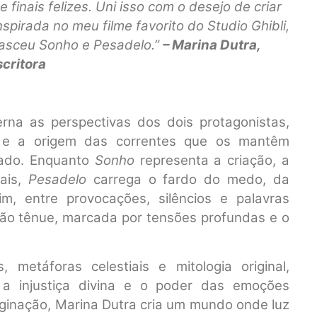
inais felizes. Uni isso com o desejo de criar
spirada no meu filme favorito do Studio Ghibli,
nasceu Sonho e Pesadelo.”
– Marina Dutra,
scritora
erna as perspectivas dos dois protagonistas,
s e a origem das correntes que os mantêm
nado. Enquanto
Sonho
representa a criação, a
ais,
Pesadelo
carrega o fardo do medo, da
m, entre provocações, silêncios e palavras
xão tênue, marcada por tensões profundas e o
metáforas celestiais e mitologia original,
, a injustiça divina e o poder das emoções
aginação, Marina Dutra cria um mundo onde luz