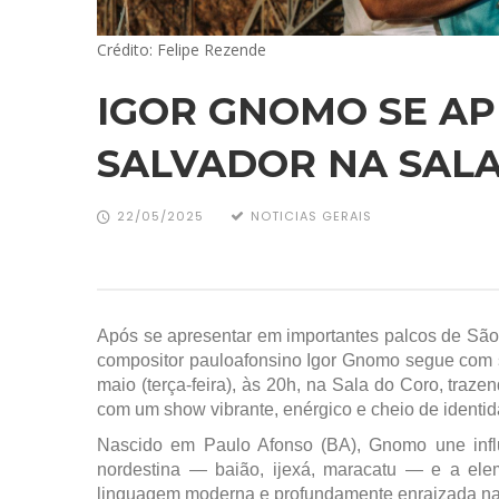
Crédito: Felipe Rezende
IGOR GNOMO SE A
SALVADOR NA SALA
22/05/2025
NOTICIAS GERAIS
Após se apresentar em importantes palcos de São P
compositor pauloafonsino Igor Gnomo segue com 
maio (terça-feira), às 20h, na Sala do Coro, traze
com um show vibrante, enérgico e cheio de identid
Nascido em Paulo Afonso (BA), Gnomo une influ
nordestina — baião, ijexá, maracatu — e a ele
linguagem moderna e profundamente enraizada na c