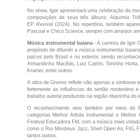
No show, Igor apresentará uma celebração da mu
composições de seus três álbuns:
Alquimia Tri
EP
Revival
(2024). No repertório, também apare
Pascoal e Chico Science, sempre com arranjos arr
Música instrumental baiana
- A carreira de Igo
propósito de difundir a música instrumental baian
palcos pelo Brasil e no exterior, sendo reconhe
Armandinho Macêdo, Luiz Carlini, Toninho Horta,
Kramer, entre outros.
A obra de Gnomo reflete não apenas a simbiose en
fortemente as influências do sertão nordestin
trabalho autoral produzido na região ribeirinha do i
O reconhecimento veio também por meio do P
categorias Melhor Artista Instrumental e Melhor
Festival Educadora FM, com a música mais votada 
como o Rio Montreux Jazz, Shell Open Air, FIG, F
tantos outros.