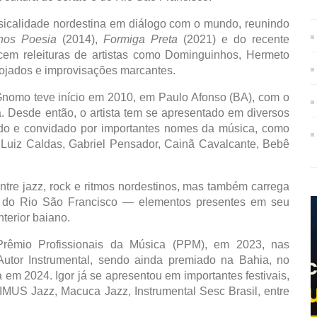
sicalidade nordestina em diálogo com o mundo, reunindo
lhos Poesia
(2014),
Formiga Preta
(2021) e do recente
cem releituras de artistas como Dominguinhos, Hermeto
ojados e improvisações marcantes.
r Gnomo teve início em 2010, em Paulo Afonso (BA), com o
a. Desde então, o artista tem se apresentado em diversos
cido e convidado por importantes nomes da música, como
 Luiz Caldas, Gabriel Pensador, Cainã Cavalcante, Bebê
tre jazz, rock e ritmos nordestinos, mas também carrega
o e do Rio São Francisco — elementos presentes em seu
nterior baiano.
rêmio Profissionais da Música (PPM), em 2023, nas
 Autor Instrumental, sendo ainda premiado na Bahia, no
em 2024. Igor já se apresentou em importantes festivais,
IMUS Jazz, Macuca Jazz, Instrumental Sesc Brasil, entre